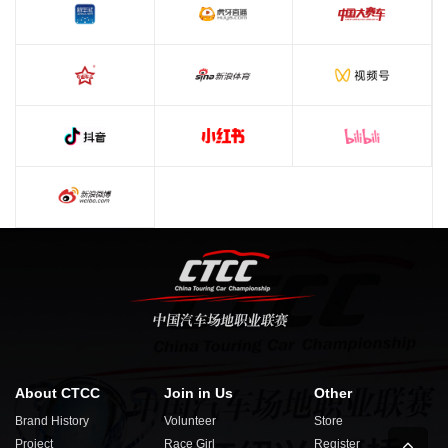
About CTCC
Join in Us
Other
Brand History
Volunteer
Store
Project
Race Girl
Register