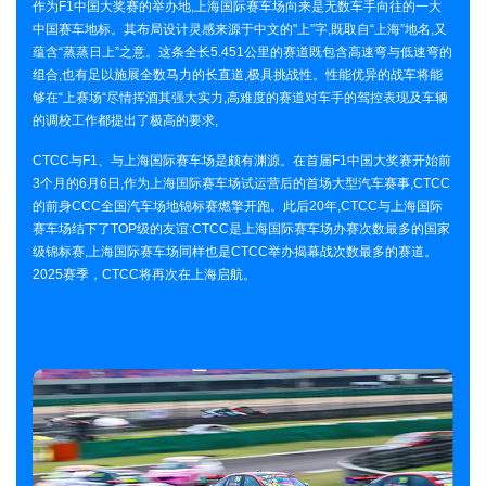
作为F1中国大奖赛的举办地,上海国际赛车场向来是无数车手向往的一大
中国赛车地标。其布局设计灵感来源于中文的"上”字,既取自“上海”地名,又
蕴含“蒸蒸日上”之意。这条全长5.451公里的赛道既包含高速弯与低速弯的
组合,也有足以施展全数马力的长直道,极具挑战性。性能优异的战车将能
够在“上赛场“尽情挥酒其强大实力,高难度的赛道对车手的驾控表现及车辆
的调校工作都提出了极高的要求,
CTCC与F1、与上海国际赛车场是颇有渊源。在首届F1中国大奖赛开始前
3个月的6月6日,作为上海国际赛车场试运营后的首场大型汽车赛事,CTCC
的前身CCC全国汽车场地锦标赛燃擎开跑。此后20年,CTCC与上海国际
赛车场结下了TOP级的友谊:CTCC是上海国际赛车场办赛次数最多的国家
级锦标赛,上海国际赛车场同样也是CTCC举办揭幕战次数最多的赛道。
2025赛季，CTCC将再次在上海启航。