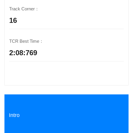
Track Corner：
16
TCR Best Time：
2:08:769
Intro