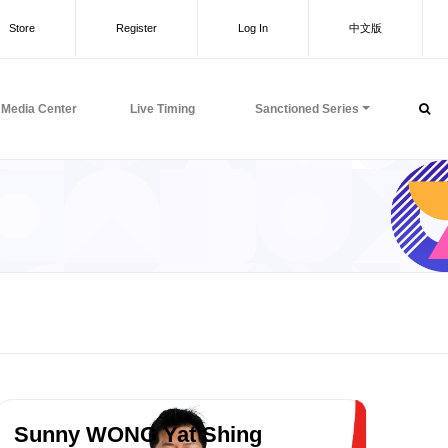
Store
Register
Log In
中文版
Media Center
Live Timing
Sanctioned Series
Sunny WONG Yat Shing