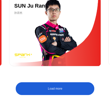
SUN Ju Ran
孙居然
Load more