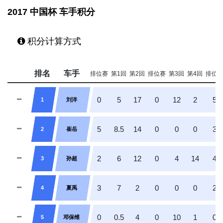
2017 中国杯 车手积分
积分计算方式
排名
车手
排位赛
第1回
第2回
排位赛
第3回
第4回
排位
0
5
17
0
12
2
5
1
刘洋
5
8.5
14
0
0
0
3
2
崔岳
2
6
12
0
4
14
4
3
孙超
3
7
2
0
0
0
2
4
夏禹
0
0.5
4
0
10
1
0
5
邓保维