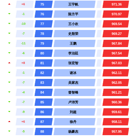
+6
75
王宇帆
971.36
-1
76
陈方平
970.97
-10
77
王小欢
969.54
-7
78
史殷荣
969.27
-11
79
王鹏
967.84
-6
80
李治廷
967.54
+8
81
张宏智
967.03
-1
82
谢冰
962.11
-7
83
吴家杰
962.05
-4
84
曾智锋
961.21
-7
85
卢沛芳
960.36
-9
86
刘超
959.61
+6
87
徐丹
958.11
-5
88
杨豪杰
957.95