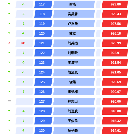
-6
117
谢旸
929.80
-8
118
吴昊霖
929.43
-2
119
卢亦晟
927.56
-7
120
林立
926.18
+31
121
刘英杰
925.99
-6
122
刘勤毅
922.91
-5
123
李晨宇
921.54
-3
124
胡济岚
921.05
-5
125
饶隆
920.69
-7
126
李铮楠
920.67
127
林志山
920.00
-4
128
刘远航
918.00
-6
129
王依民
915.32
-8
130
汤子豪
914.61