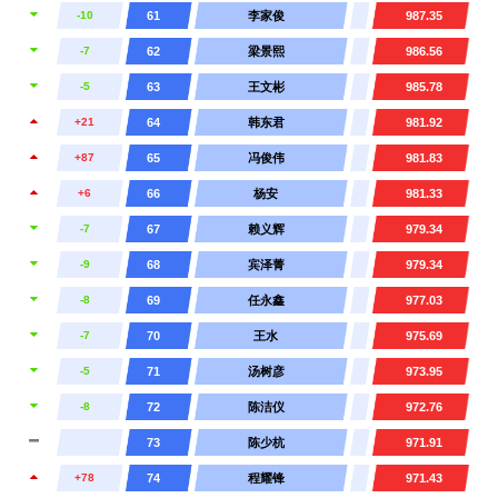
-10
61
李家俊
987.35
-7
62
梁景熙
986.56
-5
63
王文彬
985.78
+21
64
韩东君
981.92
+87
65
冯俊伟
981.83
+6
66
杨安
981.33
-7
67
赖义辉
979.34
-9
68
宾泽菁
979.34
-8
69
任永鑫
977.03
-7
70
王水
975.69
-5
71
汤树彦
973.95
-8
72
陈洁仪
972.76
73
陈少杭
971.91
+78
74
程耀锋
971.43