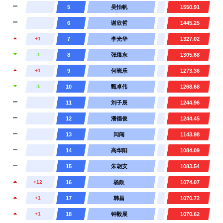
5
吴怡帆
1550.91
6
谢欣哲
1445.25
+1
7
李光华
1327.02
-1
8
张臻东
1305.68
+1
9
何晓乐
1273.36
-1
10
甄卓伟
1268.68
11
刘子辰
1244.96
12
潘德俊
1244.45
13
闫闯
1143.98
14
高华阳
1084.09
15
朱胡安
1083.54
+12
16
杨政
1074.07
+1
17
韩昌
1070.72
+1
18
钟毅展
1070.62