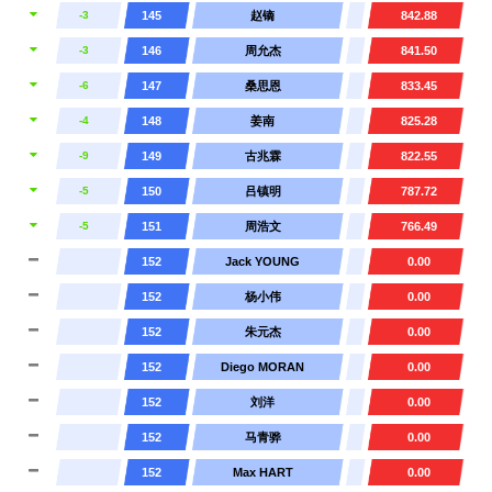
-3
145
赵镝
842.88
-3
146
周允杰
841.50
-6
147
桑思恩
833.45
-4
148
姜南
825.28
-9
149
古兆霖
822.55
-5
150
吕镇明
787.72
-5
151
周浩文
766.49
152
Jack YOUNG
0.00
152
杨小伟
0.00
152
朱元杰
0.00
152
Diego MORAN
0.00
152
刘洋
0.00
152
马青骅
0.00
152
Max HART
0.00