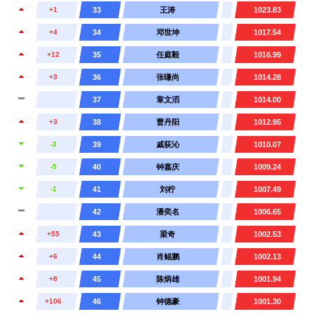
+1
33
王涛
1023.83
+4
34
邓世坤
1017.54
+12
35
任庭毅
1016.99
+3
36
张嗛尚
1014.28
37
章文滔
1014.00
+3
38
曹丹阳
1012.95
-3
39
戚荻沁
1010.07
-5
40
钟嘉庆
1009.24
-1
41
刘柠
1007.49
42
潘奕名
1006.65
+55
43
梁奇
1002.53
+6
44
肖鲲鹏
1002.13
+8
45
陈炳雄
1001.94
+106
46
钟德豪
1001.30