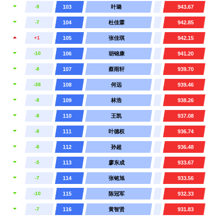
-9
103
叶璐
943.67
-7
104
杜佳霖
942.85
+1
105
张佳琪
942.15
-10
106
胡锦康
941.20
-8
107
蔡雨轩
939.70
-38
108
何远
939.46
-8
109
林浩
938.26
-8
110
王凯
937.08
-8
111
叶德权
936.74
-8
112
孙超
936.48
-5
113
廖东成
933.67
-7
114
张铭旭
933.56
-10
115
陈冠军
932.33
-7
116
黄智贤
931.83