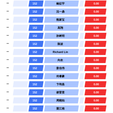
152
鲍征宇
0.00
152
沈一鼎
0.00
152
熊家宝
0.00
152
高翔
0.00
152
孙树明
0.00
152
陈波
0.00
152
Richard Lin
0.00
152
向欢
0.00
152
姜佳伟
0.00
152
何睿豪
0.00
152
卞玮昌
0.00
152
谢晋贤
0.00
152
周晓灿
0.00
152
粟江南
0.00