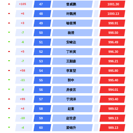
+105
47
曾威鹏
1001.30
+6
48
许魏洲
1000.13
+3
49
喻筱博
998.91
-7
50
杨澄
998.50
-6
51
安峻达
996.49
+5
52
丁科寅
996.30
-7
53
王颢森
996.21
+58
54
李富堃
995.80
-11
55
郭申
995.40
-8
56
房俊言
994.01
+95
57
于润泽
993.40
+4
58
赵童
989.52
-10
59
赵世彦
989.13
-4
60
梁锦升
989.13