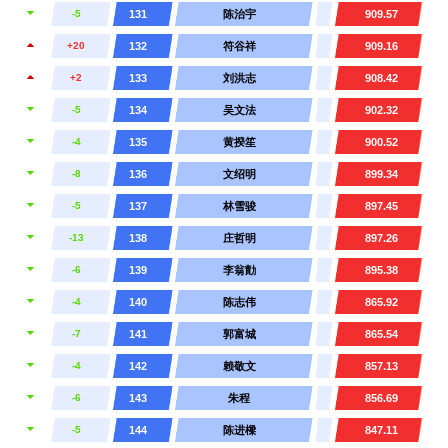
-5
131
陈治宇
909.57
+20
132
符谷祥
909.16
+2
133
刘洪志
908.42
-5
134
吴文法
902.32
-4
135
黄揆笙
900.52
-8
136
文绍明
899.34
-5
137
林雪骏
897.45
-13
138
庄哲明
897.26
-6
139
李翁勣
895.38
-4
140
陈志伟
865.92
-7
141
郭富城
865.54
-4
142
赖敬文
857.13
-6
143
朱程
856.69
-5
144
陈进樑
847.11