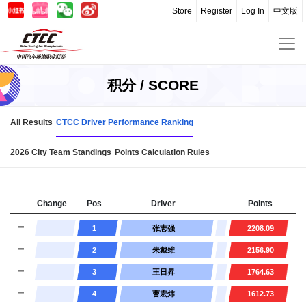
Store
Register
Log In
中文版
积分 / SCORE
All Results
CTCC Driver Performance Ranking
2026 City Team Standings
Points Calculation Rules
Change
Pos
Driver
Points
1
张志强
2208.09
2
朱戴维
2156.90
3
王日昇
1764.63
4
曹宏炜
1612.73