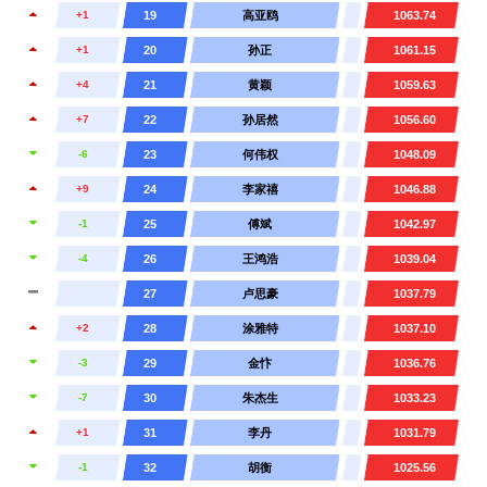
+1
19
高亚鸥
1063.74
+1
20
孙正
1061.15
+4
21
黄颖
1059.63
+7
22
孙居然
1056.60
-6
23
何伟权
1048.09
+9
24
李家禧
1046.88
-1
25
傅斌
1042.97
-4
26
王鸿浩
1039.04
27
卢思豪
1037.79
+2
28
涂雅特
1037.10
-3
29
金忭
1036.76
-7
30
朱杰生
1033.23
+1
31
李丹
1031.79
-1
32
胡衡
1025.56