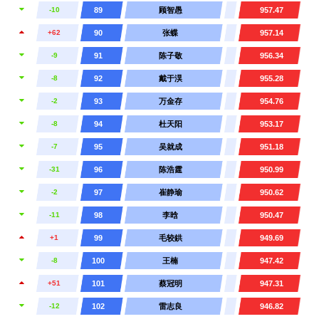
-10
89
顾智愚
957.47
+62
90
张蝶
957.14
-9
91
陈子敬
956.34
-8
92
戴于淏
955.28
-2
93
万金存
954.76
-8
94
杜天阳
953.17
-7
95
吴就成
951.18
-31
96
陈浩霆
950.99
-2
97
崔静瑜
950.62
-11
98
李晗
950.47
+1
99
毛较鉷
949.69
-8
100
王楠
947.42
+51
101
蔡冠明
947.31
-12
102
雷志良
946.82