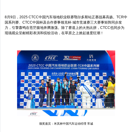
8月9日，2025 CTCC中国汽车场地职业联赛鄂尔多斯站正赛战幕高扬。TCR中
国系列赛、CTCC中国杯及合作赛事领克杯·城市竞速赛三大赛事矩阵同步发
力，引擎轰鸣在苍茫腹地奔腾激荡。除了赛道上的火热比拼，CTCC也同步为
现场观众呈献精彩表演和缤纷活动，在草原之上掀起速度狂潮！
颁奖嘉宾：米其林中国汽车运动经理 常诚