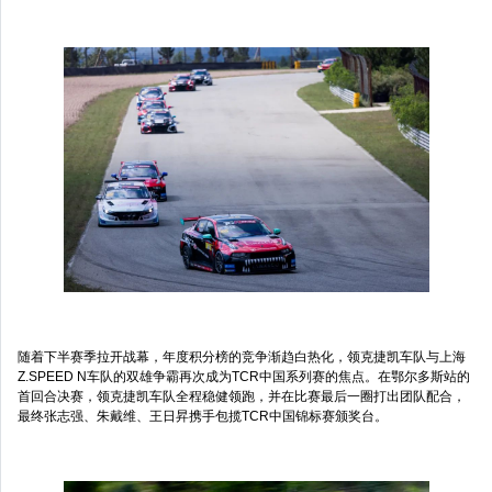
随着下半赛季拉开战幕，年度积分榜的竞争渐趋白热化，领克捷凯车队与上海
Z.SPEED N车队的双雄争霸再次成为TCR中国系列赛的焦点。在鄂尔多斯站的
首回合决赛，领克捷凯车队全程稳健领跑，并在比赛最后一圈打出团队配合，
最终张志强、朱戴维、王日昇携手包揽TCR中国锦标赛颁奖台。