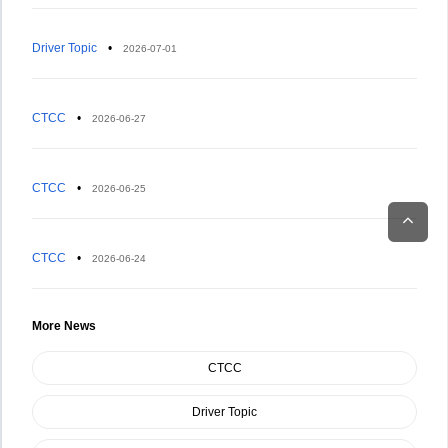
Driver Topic
•
2026-07-01
CTCC
•
2026-06-27
CTCC
•
2026-06-25
CTCC
•
2026-06-24
More News
CTCC
Driver Topic