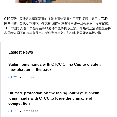
CTCC鄂尔多斯站以精彩赛事的连番上演结束首个正赛日征程。周日，TCR中
国系列赛、CTCC中国杯、领克杯·城市竞速赛将再迎一回合角逐，发车仪式、
TCR中国系列赛车手签名会等精彩环节也将同步上演，外场观众活动区也会再
次呈献多彩互动与丰富展出。我们期待与您在鄂尔多斯国际赛车场相聚！
Lastest News
Sailun joins hands with CTCC China Cup to create a
new chapter in the track
CTCC
•
2026-07-10
Ultimate protection on the racing journey: Michelin
joins hands with CTCC to forge the pinnacle of
competition
CTCC
•
2026-07-09