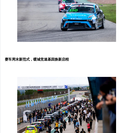
赛车周末新范式，暖城竞速基因焕新启程