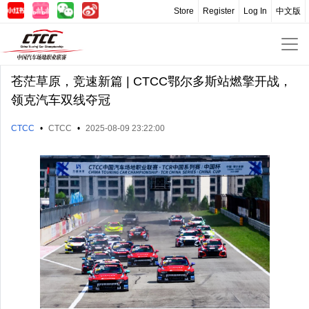
Store
Register
Log In
中文版
苍茫草原，竞速新篇 | CTCC鄂尔多斯站燃擎开战，
领克汽车双线夺冠
CTCC
•
CTCC
•
2025-08-09 23:22:00