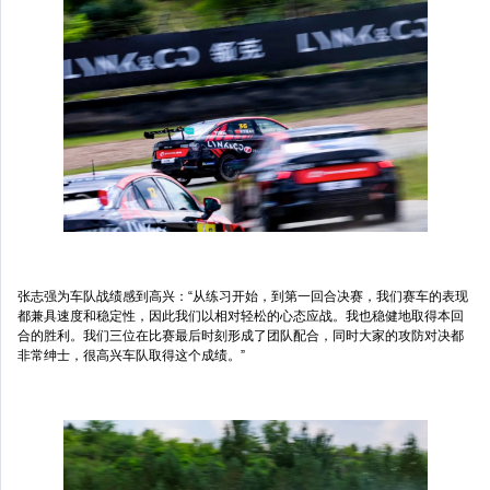
张志强为车队战绩感到高兴：“从练习开始，到第一回合决赛，我们赛车的表现
都兼具速度和稳定性，因此我们以相对轻松的心态应战。我也稳健地取得本回
合的胜利。我们三位在比赛最后时刻形成了团队配合，同时大家的攻防对决都
非常绅士，很高兴车队取得这个成绩。”