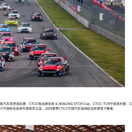
际汽联汽车世界巡回赛、CTCC电动赛车杯 & XRACING ETCR Cup、CTCC·TCR中国系列赛、
CC中国杯也迎来年度收官之战，2025赛季CTCC中国汽车场地职业联赛落下帷幕。