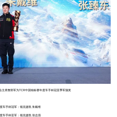
会主席詹郭军为TCR中国锦标赛年度车手杯冠亚季军颁奖
度车手杯冠军：领克捷凯 朱戴维
度车手杯亚军：领克捷凯 张志强