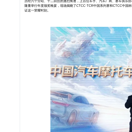
历经六个分站、十二回合的激烈角逐，上百位车手、汽车厂商、赛车俱乐部在
隆重举行年度颁奖晚宴，现场揭晓了CTCC·TCR中国系列赛和CTCC
证这一荣耀时刻。