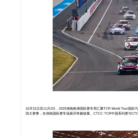
10月31日至11月2日，2025湖南株洲国际赛车周汇聚TCR World Tour国
四大赛事，在湖南国际赛车场展开终极较量。CTCC·TCR中国系列赛与CT