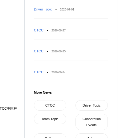
Driver Topic
•
2026-07-01
CTCC
•
2026-06-27
CTCC
•
2026-06-25
CTCC
•
2026-06-24
More News
CTCC
Driver Topic
CTCC中国杯
Team Topic
Cooperation
Events