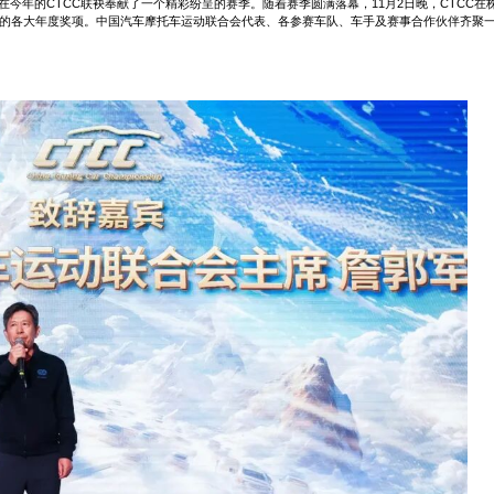
今年的CTCC联袂奉献了一个精彩纷呈的赛季。随着赛季圆满落幕，11月2日晚，CTCC在
中国杯的各大年度奖项。中国汽车摩托车运动联合会代表、各参赛车队、车手及赛事合作伙伴齐聚