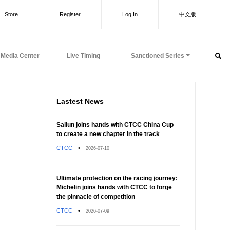
Store
Register
Log In
中文版
Media Center
Live Timing
Sanctioned Series
Lastest News
Sailun joins hands with CTCC China Cup
to create a new chapter in the track
CTCC
•
2026-07-10
Ultimate protection on the racing journey:
Michelin joins hands with CTCC to forge
the pinnacle of competition
CTCC
•
2026-07-09