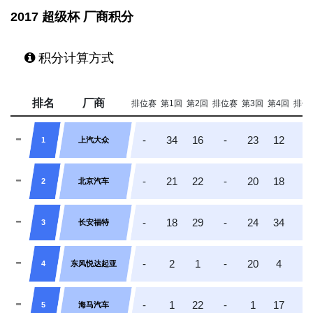
2017 超级杯 厂商积分
积分计算方式
排名
厂商
排位赛
第1回
第2回
排位赛
第3回
第4回
排位
-
34
16
-
23
12
-
1
上汽大众
-
21
22
-
20
18
-
2
北京汽车
-
18
29
-
24
34
-
3
长安福特
-
2
1
-
20
4
-
4
东风悦达起亚
-
1
22
-
1
17
-
5
海马汽车