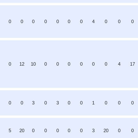
0
0
0
0
0
0
0
4
0
0
0
0
12
10
0
0
0
0
0
0
4
17
7
0
0
3
0
3
0
0
1
0
0
0
5
20
0
0
0
0
0
3
20
0
0