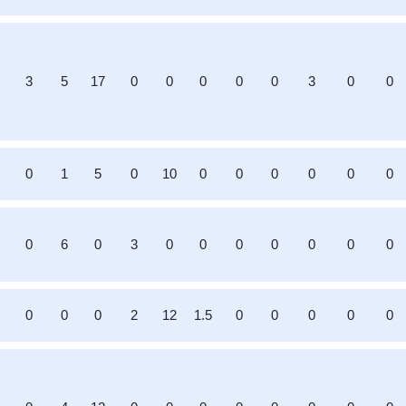
0
3
5
17
0
0
0
0
0
3
0
0
0
1
5
0
10
0
0
0
0
0
0
0
6
0
3
0
0
0
0
0
0
0
0
0
0
2
12
1.5
0
0
0
0
0