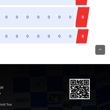
0
0
0
0
0
0
0
0
0
0
0
0
0
0
0
0
国杯
a
orld Tour