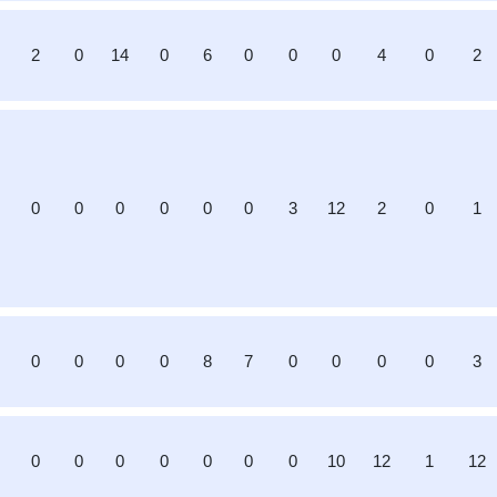
2
0
14
0
6
0
0
0
4
0
2
0
0
0
0
0
0
3
12
2
0
1
0
0
0
0
0
8
7
0
0
0
0
3
0
0
0
0
0
0
0
10
12
1
12