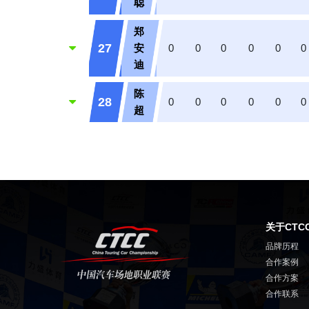
聪
郑
27
安
0
0
0
0
0
0
迪
陈
28
0
0
0
0
0
0
超
关于CTC
品牌历程
合作案例
合作方案
合作联系