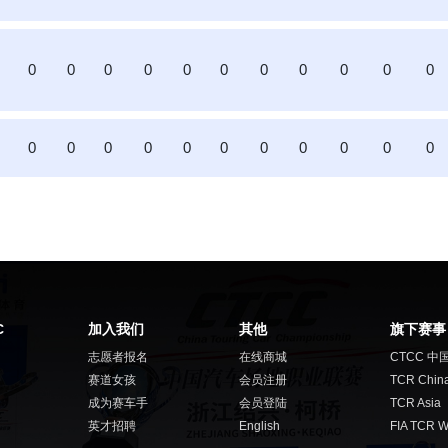
0
0
0
0
0
0
0
0
0
0
0
0
0
0
0
0
0
0
0
0
0
0
C
加入我们
其他
旗下赛事
志愿者报名
在线商城
CTCC 中
赛道女孩
会员注册
TCR Chin
成为赛车手
会员登陆
TCR Asia
英才招聘
English
FIA TCR W