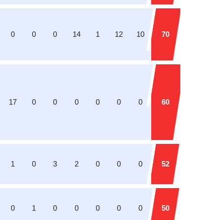
0
0
0
14
1
12
10
70
17
0
0
0
0
0
0
60
1
0
3
2
0
0
0
52
0
1
0
0
0
0
0
50