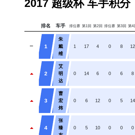
2017 超级杯 车手积分
排名
车手
排位赛
第1回
第2回
排位赛
第3回
第4
朱
1
戴
1
17
4
0
8
1
维
艾
2
明
0
14
6
0
6
8
达
曹
3
宏
0
6
12
0
5
1
炜
张
4
臻
0
5
10
0
0
0
东