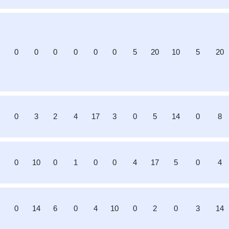
0
0
0
0
0
0
5
20
10
5
20
0
3
2
4
17
3
0
5
14
0
8
0
10
0
1
0
0
4
17
5
0
4
0
14
6
0
4
10
0
2
0
3
14